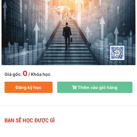
0
Giá gốc:
/ Khóa học
Đăng ký học
Thêm vào giỏ hàng
BẠN SẼ HỌC ĐƯỢC GÌ