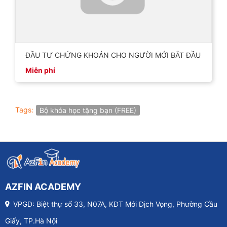
ĐẦU TƯ CHỨNG KHOÁN CHO NGƯỜI MỚI BẮT ĐẦU
Miễn phí
Tags:
Bộ khóa học tặng bạn (FREE)
AZFIN ACADEMY
VPGD: Biệt thự số 33, N07A, KĐT Mới Dịch Vọng, Phường Cầu
Giấy, TP.Hà Nội