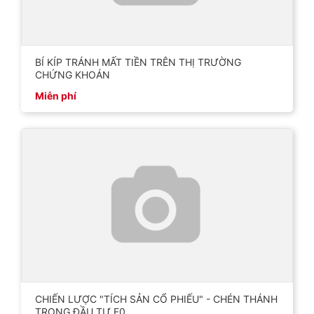
BÍ KÍP TRÁNH MẤT TIỀN TRÊN THỊ TRƯỜNG
CHỨNG KHOÁN
Miễn phí
CHIẾN LƯỢC "TÍCH SẢN CỔ PHIẾU" - CHÉN THÁNH
TRONG ĐẦU TƯ F0